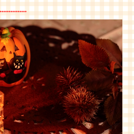
***************