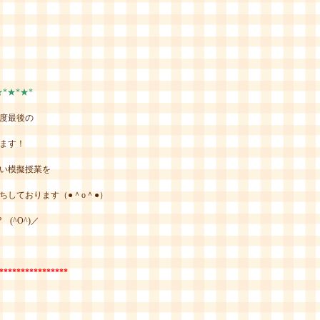
★*★*★*
年度最後の
ます！
い模擬授業を
ちしております（●＾o＾●）
(^O^)／
****************