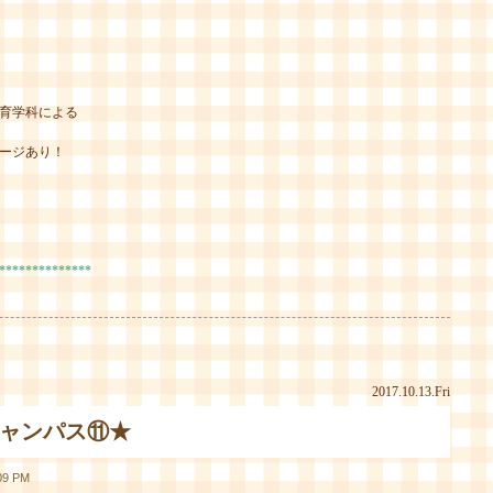
育学科による
ージあり！
）
**************
2017.10.13.Fri
キャンパス⑪★
9 PM