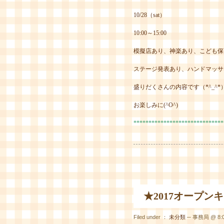
10/28（sat）
10:00～15:00
模擬店あり、神楽あり、こども保
ステージ発表あり、ハンドマッサ
盛りだくさんの内容です（*^_^*
お楽しみに(^O^)
******************************
★2017オープン
Filed under ：
未分類
─ 事務局 @ 8:0