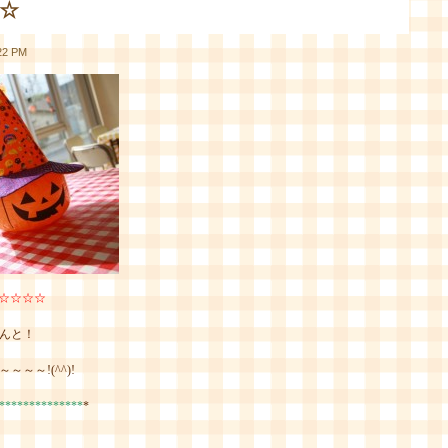
祭☆
2 PM
☆☆☆☆☆☆
んと！
～～!(^^)!
**************
*