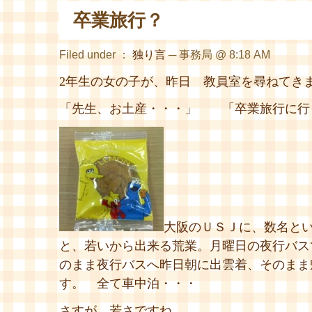
卒業旅行？
Filed under ：
独り言
─ 事務局 @ 8:18 AM
2年生の女の子が、昨日 教員室を尋ねてき
「先生、お土産・・・」 「卒業旅行に行
大阪のＵＳＪに、数名と
と、若いから出来る荒業。月曜日の夜行バス
のまま夜行バスへ昨日朝に出雲着、そのまま
す。 全て車中泊・・・
さすが、若さですね。