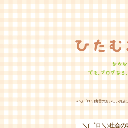
«
＼(゜ロ＼)出雲のおいしいお店(
＼(゜ロ＼)社会の