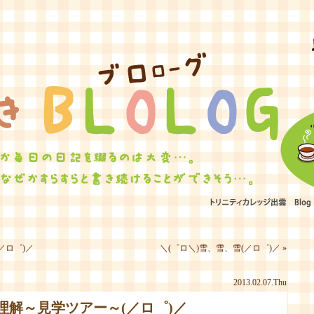
ひたむきBLOLOG
／ロ゜)／
＼(゜ロ＼)雪、雪、雪(／ロ゜)／
»
2013.02.07.Thu
理解～見学ツアー～(／ロ゜)／