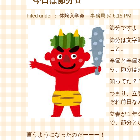
今日は節分☆
Filed under ：
体験入学会
─ 事務局 @ 6:15 PM
節分ですよ
節分は文字
こと。
季節と季節
ら、節分は
知ってた？
つまり、立
ぞれ前日な
立春が１年
で、節分と
言うようになったのだーーー！