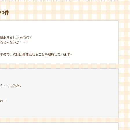
ク3件
ありました～(^o^)／
るじゃないか！！！
すので、次回は是非話せることを期待しています♪
～！！(^o^)丿
ね！