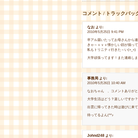
コメント / トラックバッ
なお
より:
2010年5月25日 9:41 PM
卒アル届いたってお母さんから連絡
きゃ～ｖｖｖ懐かしい顔が揃って
私もトリニティ行きた～い(>_<)
大学頑張ってます！また連絡しま
事務局
より:
2010年5月26日 10:40 AM
なおちゃん 、コメントありがとう
大学生活はどう？楽しいですか？
出雲に帰ってきた時は遊びに来て
待ってるよん(^^♪
Johnd248
より: